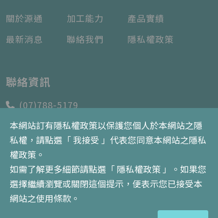
關於源通
加工能力
產品實績
最新消息
聯絡我們
隱私權政策
聯絡資訊
(07)788-5179
本網站訂有隱私權政策以保護您個人於本網站之隱
(07)788-5180
私權，請點選「 我接受 」代表您同意本網站之隱私
sales@yentone.com
權政策。
高雄市大寮區大發工業區利民街18號
如需了解更多細節請點選
「 隱私權政策 」
。如果您
選擇繼續瀏覽或關閉這個提示，便表示您已接受本
網站之使用條款。
Copyrights © 2026 源通精密股份有限公司 All Rights